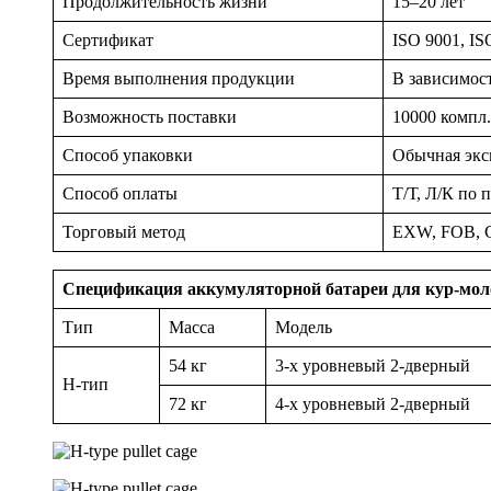
Продолжительность жизни
15–20 лет
Сертификат
ISO 9001, I
Время выполнения продукции
В зависимост
Возможность поставки
10000 компл.
Способ упаковки
Обычная эксп
Способ оплаты
Т/Т, Л/К по 
Торговый метод
EXW, FOB, 
Спецификация аккумуляторной батареи для кур-мол
Тип
Масса
Модель
54 кг
3-х уровневый 2-дверный
H-тип
72 кг
4-х уровневый 2-дверный