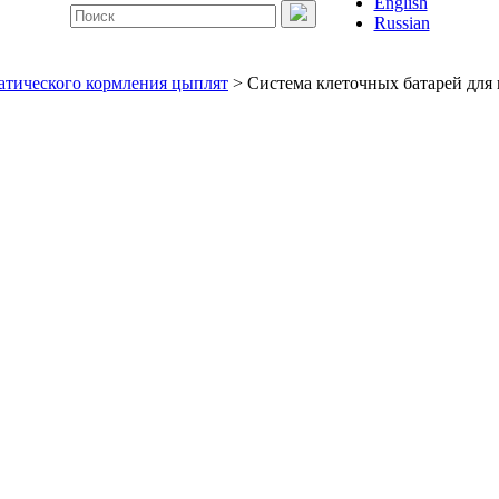
English
Поиск
Russian
по:
атического кормления цыплят
> Система клеточных батарей для 