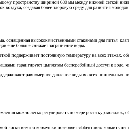
льшому пространству шириной 680 мм между нижней сеткой ниж
к воздуха, создавая более здоровую среду для развития молодок
ема, оснащенная высококачественными стаканами для питья, кла
дов еще больше снижает загрязнение воды.
леткой поддерживает постоянную температуру на всех этажах, о
чашками гарантируют цыплятам бесперебойный доступ к воде, чт
оддерживают равномерное давление воды во всех ниппельных по
рмления можно легко регулировать по мере роста кур-молодок,
емой доски внутри кормушки позволяет эффективно кормить цыпл