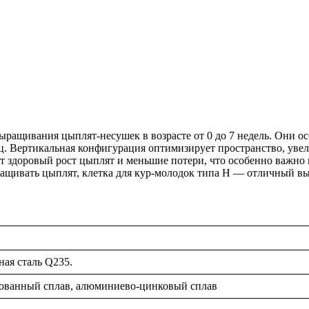
ыращивания цыплят-несушек в возрасте от 0 до 7 недель. Они 
иц. Вертикальная конфигурация оптимизирует пространство, уве
т здоровый рост цыплят и меньшие потери, что особенно важно 
ращивать цыплят, клетка для кур-молодок типа H — отличный вы
ая сталь Q235.
ованный сплав, алюминиево-цинковый сплав